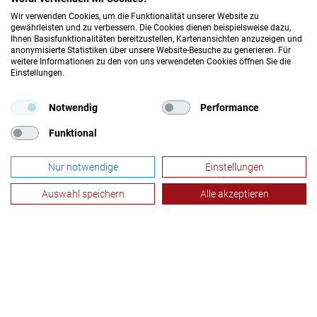
Wir verwenden Cookies, um die Funktionalität unserer Website zu
gewährleisten und zu verbessern. Die Cookies dienen beispielsweise dazu,
Ihnen Basisfunktionalitäten bereitzustellen, Kartenansichten anzuzeigen und
anonymisierte Statistiken über unsere Website-Besuche zu generieren. Für
© 2026 DRK-Blutspendedienst Baden-Württemberg – Hessen
weitere Informationen zu den von uns verwendeten Cookies öffnen Sie die
Einstellungen.
gemeinnützige GmbH
Plasmaspende
DATENSCHUTZ
IMPRESSUM
Notwendig
Performance
Footer
Funktional
Plasmaspende
JETZT LIKEN UND TEILEN!
Socials
Nur notwendige
Einstellungen
Auswahl speichern
Alle akzeptieren