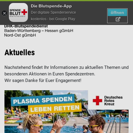
Die Blutspende-App
öffnen
Der digitale Spenderservice
kostenlos - bei Google Play
Direkt
Aktuelles
zum
Inhalt
Nachstehend findet Ihr Informationen zu aktuellen Themen und
besonderen Aktionen in Euren Spendezentren.
Wir sagen Danke für Euer Engagement!