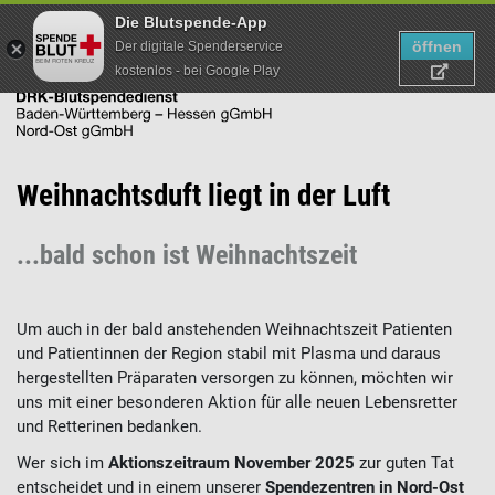
Die Blutspende-App
öffnen
Der digitale Spenderservice
kostenlos - bei Google Play
Direkt
Weihnachtsduft liegt in der Luft
zum
Inhalt
...bald schon ist Weihnachtszeit
Um auch in der bald anstehenden Weihnachtszeit Patienten
und Patientinnen der Region stabil mit Plasma und daraus
hergestellten Präparaten versorgen zu können, möchten wir
uns mit einer besonderen Aktion für alle neuen Lebensretter
und Retterinen bedanken.
Wer sich im
Aktionszeitraum November 2025
zur guten Tat
entscheidet und in einem unserer
Spendezentren in Nord-Ost