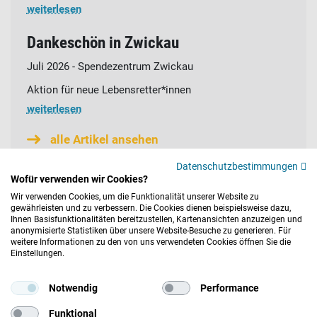
weiterlesen
Dankeschön in Zwickau
Juli 2026 - Spendezentrum Zwickau
Aktion für neue Lebensretter*innen
weiterlesen
alle Artikel ansehen
Datenschutzbestimmungen
Wofür verwenden wir Cookies?
Wir verwenden Cookies, um die Funktionalität unserer Website zu
gewährleisten und zu verbessern. Die Cookies dienen beispielsweise dazu,
Ihnen Basisfunktionalitäten bereitzustellen, Kartenansichten anzuzeigen und
anonymisierte Statistiken über unsere Website-Besuche zu generieren. Für
© 2026 DRK-Blutspendedienst Baden-Württemberg – Hessen
weitere Informationen zu den von uns verwendeten Cookies öffnen Sie die
gemeinnützige GmbH
Einstellungen.
Plasmaspende
DATENSCHUTZ
IMPRESSUM
Notwendig
Performance
Footer
Funktional
JETZT LIKEN UND TEILEN!