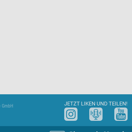
Plasmaspende
JETZT LIKEN UND TEILEN!
ge GmbH
Socials